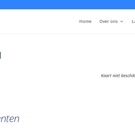
Home
Over ons
L
l
Kaart niet beschi
nten