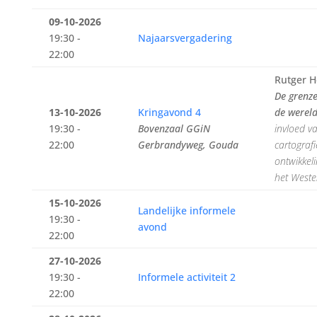
09-10-2026
19:30 -
Najaarsvergadering
22:00
Rutger H
De grenz
13-10-2026
Kringavond 4
de werel
19:30 -
Bovenzaal GGiN
invloed v
22:00
Gerbrandyweg, Gouda
cartograf
ontwikkel
het West
15-10-2026
Landelijke informele
19:30 -
avond
22:00
27-10-2026
19:30 -
Informele activiteit 2
22:00