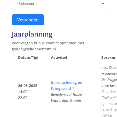
Verzenden
Jaarplanning
Voor vragen kun je contact opnemen met
gouda@solidamentum.nl.
Datum/Tijd
Activiteit
Spreker
drs. D. v
Meeuwe
De drage
Introductiedag en
26-08-2026
onze bes
Kringavond 1
14:00 -
De invloe
Benedenzaal Huize
22:00
Griekse fi
Winterdijk, Gouda
op onze w
en kerkeli
cultuur