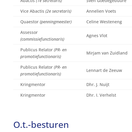
Abactis
(1e secretaris)
Sven Goedegebuure
Vice Abactis
(2e secretaris)
Annelien Voets
Quaestor
(penningmeester)
Celine Westeneng
Assessor
Agnes Vlot
(commissiefunctionaris)
Publicus Relator
(PR- en
Mirjam van Zuidland
promotiefunctionaris)
Publicus Relator
(PR- en
Lennart de Zeeuw
promotiefunctionaris)
Kringmentor
Dhr. J. Nuijt
Kringmentor
Dhr. I. Verhelst
O.t.-besturen