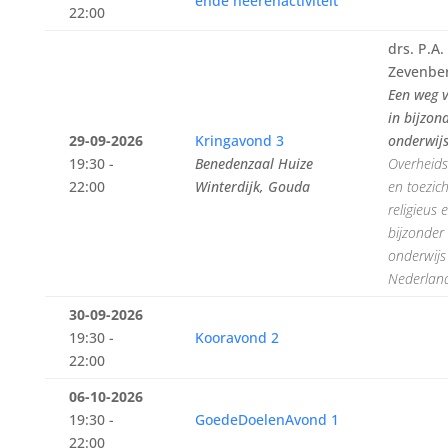
ende heerenactiviteit
22:00
drs. P.A.
Zevenbe
Een weg 
in bijzon
29-09-2026
Kringavond 3
onderwij
19:30 -
Benedenzaal Huize
Overheids
22:00
Winterdijk, Gouda
en toezic
religieus 
bijzonder
onderwijs
Nederlan
30-09-2026
19:30 -
Kooravond 2
22:00
06-10-2026
19:30 -
GoedeDoelenAvond 1
22:00