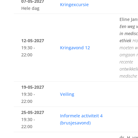
07-05-2027
Kringexcursie
Hele dag
Eline Ja
Een weg 
in medis
12-05-2027
ethiek
Ho
19:30 -
Kringavond 12
moeten wi
22:00
omgaan 
recente
ontwikkeli
medische 
19-05-2027
19:30 -
Veiling
22:00
25-05-2027
Informele activiteit 4
19:30 -
(brusjesavond)
22:00
ds. H. va