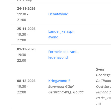
24-11-2026
19:30 -
Debatavond
21:00
25-11-2026
Landelijke aspi-
19:30 -
avond
22:00
01-12-2026
Formele aspirant-
19:30 -
ledenavond
22:00
Sven
Goedege
08-12-2026
Kringavond 6
De Titaa
19:30 -
Bovenzaal GGiN
Oost-Eur
22:00
Gerbrandyweg, Gouda
Rusland zi
en de geop
ziet