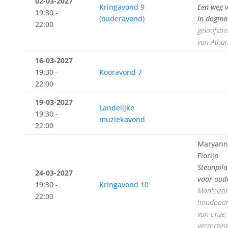
02-03-2027
Kringavond 9
Een weg 
19:30 -
(ouderavond)
in dogma
22:00
geloofsbel
van Athan
16-03-2027
19:30 -
Kooravond 7
22:00
19-03-2027
Landelijke
19:30 -
muziekavond
22:00
Maryann
Florijn
Steunpila
24-03-2027
voor oud
19:30 -
Kringavond 10
Mantelzor
22:00
houdbaar
van onze
verzorgin