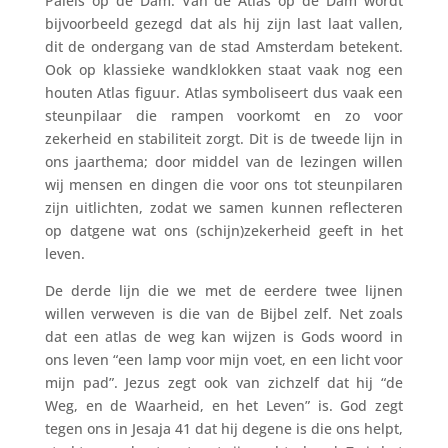
Paleis op de Dam. Van de Atlas op de Dam wordt
bijvoorbeeld gezegd dat als hij zijn last laat vallen,
dit de ondergang van de stad Amsterdam betekent.
Ook op klassieke wandklokken staat vaak nog een
houten Atlas figuur. Atlas symboliseert dus vaak een
steunpilaar die rampen voorkomt en zo voor
zekerheid en stabiliteit zorgt. Dit is de tweede lijn in
ons jaarthema; door middel van de lezingen willen
wij mensen en dingen die voor ons tot steunpilaren
zijn uitlichten, zodat we samen kunnen reflecteren
op datgene wat ons (schijn)zekerheid geeft in het
leven.
De derde lijn die we met de eerdere twee lijnen
willen verweven is die van de Bijbel zelf. Net zoals
dat een atlas de weg kan wijzen is Gods woord in
ons leven “een lamp voor mijn voet, en een licht voor
mijn pad”. Jezus zegt ook van zichzelf dat hij “de
Weg, en de Waarheid, en het Leven” is. God zegt
tegen ons in Jesaja 41 dat hij degene is die ons helpt,