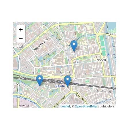
+
−
Leaflet
, ©
OpenStreetMap
contributors