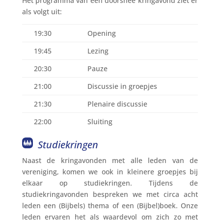
Het programma van een doorsnee kringavond ziet er
als volgt uit:
19:30
Opening
19:45
Lezing
20:30
Pauze
21:00
Discussie in groepjes
21:30
Plenaire discussie
22:00
Sluiting
Studiekringen
Naast de kringavonden met alle leden van de
vereniging, komen we ook in kleinere groepjes bij
elkaar op studiekringen. Tijdens de
studiekringavonden bespreken we met circa acht
leden een (Bijbels) thema of een (Bijbel)boek. Onze
leden ervaren het als waardevol om zich zo met