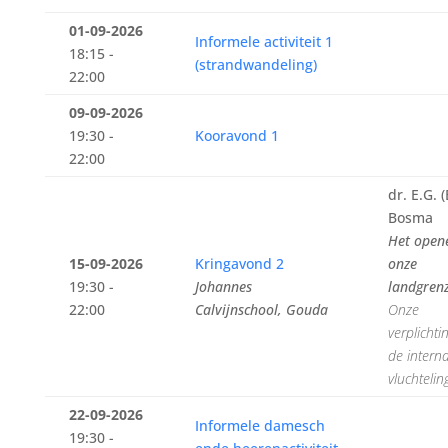
01-09-2026
Informele activiteit 1
18:15 -
(strandwandeling)
22:00
09-09-2026
19:30 -
Kooravond 1
22:00
dr. E.G. 
Bosma
Het open
15-09-2026
Kringavond 2
onze
19:30 -
Johannes
landgren
22:00
Calvijnschool, Gouda
Onze
verplichti
de intern
vluchtelin
22-09-2026
Informele damesch
19:30 -