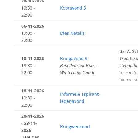
28-10-2026
19:30 -
Kooravond 3
22:00
06-11-2026
17:00 -
Dies Natalis
22:00
ds. A. Sc
10-11-2026
Kringavond 5
Traditie a
19:30 -
Benedenzaal Huize
steunpil
22:00
Winterdijk, Gouda
rol van tr
binnen de
18-11-2026
Informele aspirant-
19:30 -
ledenavond
22:00
20-11-2026
- 23-11-
Kringweekend
2026
Hele dag