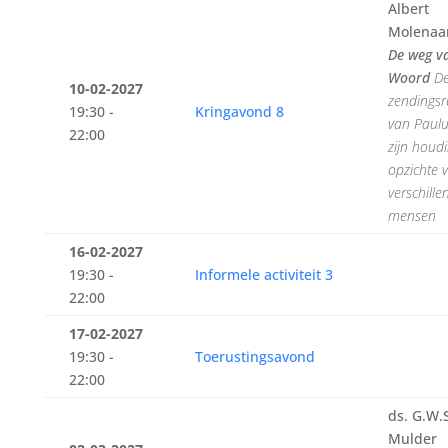
Albert
Molenaa
De weg v
Woord
D
10-02-2027
zendingsr
19:30 -
Kringavond 8
van Paulu
22:00
zijn houd
opzichte 
verschille
mensen
16-02-2027
19:30 -
Informele activiteit 3
22:00
17-02-2027
19:30 -
Toerustingsavond
22:00
ds. G.W.
Mulder