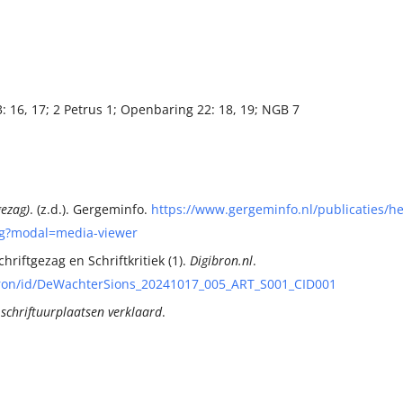
 16, 17; 2 Petrus 1; Openbaring 22: 18, 19; NGB 7
gezag)
. (z.d.). Gergeminfo.
https://www.gergeminfo.nl/publicaties/he
zag?modal=media-viewer
hriftgezag en Schriftkritiek (1).
Digibron.nl
.
gibron/id/DeWachterSions_20241017_005_ART_S001_CID001
 schriftuurplaatsen verklaard
.