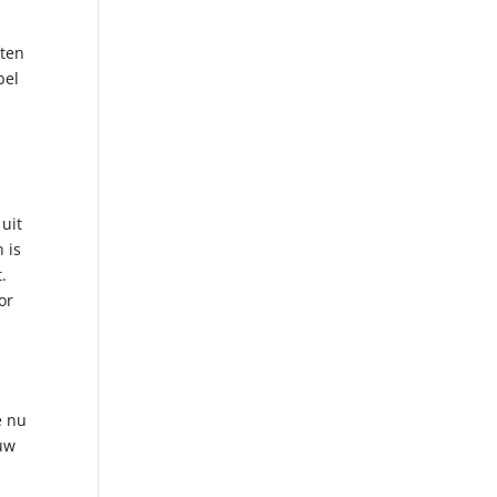
eten
bel
 uit
 is
.
or
e nu
ouw