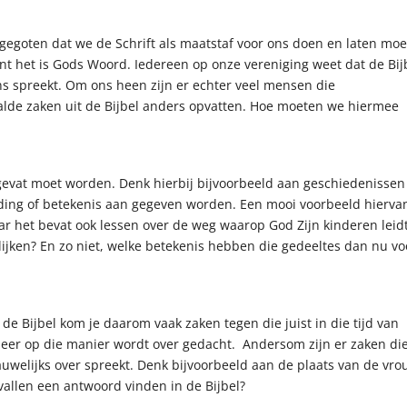
gegoten dat we de Schrift als maatstaf voor ons doen en laten mo
nt het is Gods Woord. Iedereen op onze vereniging weet dat de Bij
ns spreekt. Om ons heen zijn er echter veel mensen die
aalde zaken uit de Bijbel anders opvatten. Hoe moeten we hiermee
 opgevat moet worden. Denk hierbij bijvoorbeeld aan geschiedenissen
ading of betekenis aan gegeven worden. Een mooi voorbeeld hiervan
r het bevat ook lessen over de weg waarop God Zijn kinderen leidt
ijken? En zo niet, welke betekenis hebben die gedeeltes dan nu vo
n de Bijbel kom je daarom vaak zaken tegen die juist in die tijd van
eer op die manier wordt over gedacht. Andersom zijn er zaken di
nauwelijks over spreekt. Denk bijvoorbeeld aan de plaats van de vr
vallen een antwoord vinden in de Bijbel?