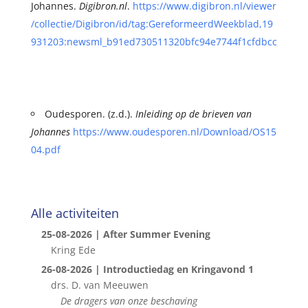
Johannes.
Digibron.nl
.
https://www.digibron.nl/viewer
/collectie/Digibron/id/tag:GereformeerdWeekblad,19
931203:newsml_b91ed730511320bfc94e7744f1cfdbcc
Oudesporen. (z.d.).
Inleiding op de brieven van
Johannes
https://www.oudesporen.nl/Download/OS15
04.pdf
Alle activiteiten
25-08-2026 | After Summer Evening
Kring Ede
26-08-2026 | Introductiedag en Kringavond 1
drs. D. van Meeuwen
De dragers van onze beschaving