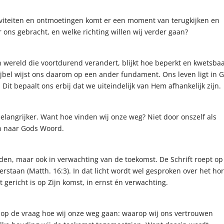
tiviteiten en ontmoetingen komt er een moment van terugkijken en
r ons gebracht, en welke richting willen wij verder gaan?
 wereld die voortdurend verandert, blijkt hoe beperkt en kwetsba
ijbel wijst ons daarom op een ander fundament. Ons leven ligt in 
it bepaalt ons erbij dat we uiteindelijk van Hem afhankelijk zijn.
elangrijker. Want hoe vinden wij onze weg? Niet door onszelf als
en naar Gods Woord.
 heden, maar ook in verwachting van de toekomst. De Schrift roept o
erstaan (Matth. 16:3). In dat licht wordt wel gesproken over het ho
 gericht is op Zijn komst, in ernst én verwachting.
n op de vraag hoe wij onze weg gaan: waarop wij ons vertrouwen