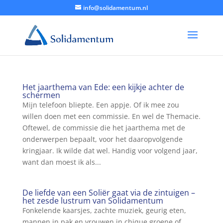
info@solidamentum.nl
Het jaarthema van Ede: een kijkje achter de
schermen
Mijn telefoon bliepte. Een appje. Of ik mee zou
willen doen met een commissie. En wel de Themacie.
Oftewel, de commissie die het jaarthema met de
onderwerpen bepaalt, voor het daaropvolgende
kringjaar. Ik wilde dat wel. Handig voor volgend jaar,
want dan moest ik als...
De liefde van een Soliër gaat via de zintuigen –
het zesde lustrum van Solidamentum
Fonkelende kaarsjes, zachte muziek, geurig eten,
mannen in pak en vrouwen in chique groene of